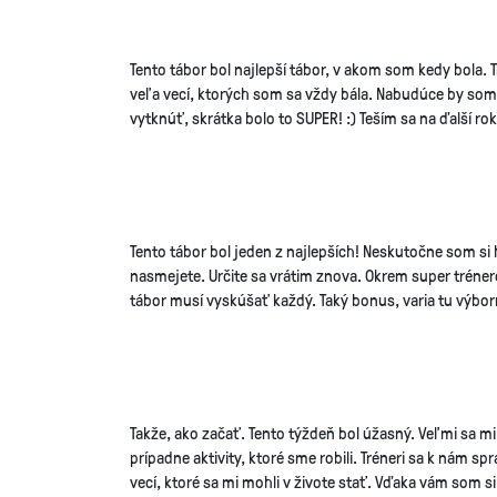
Tento tábor bol najlepší tábor, v akom som kedy bola. T
veľa vecí, ktorých som sa vždy bála. Nabudúce by som
vytknúť, skrátka bolo to SUPER! :) Teším sa na ďalší rok
Tento tábor bol jeden z najlepších! Neskutočne som si ho
nasmejete. Určite sa vrátim znova. Okrem super tréne
tábor musí vyskúšať každý. Taký bonus, varia tu výbo
Takže, ako začať. Tento týždeň bol úžasný. Veľmi sa mi 
prípadne aktivity, ktoré sme robili. Tréneri sa k nám s
vecí, ktoré sa mi mohli v živote stať. Vďaka vám som 