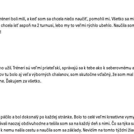
réneri boli milí, a keď som sa chcela niečo naučiť, pomohli mi. Všetko sa m
 chcela ísť aspoň na 2 turnusi, lebo my to veľmi rýchlo ubehlo. Naučil
!
 užil. Tréneri sú veľmi priateľskí, správajú sa k tebe ako k seberovnému a 
rov tu bolo aj veľa výborných chalanov, som skutočne vďačný, že som mal
rne. Ďakujem za všetko.
páčilo a bol dokonalý po každej stránke. Bolo to celé veľmi kreatívne vymys
právali naozaj obdivuhodne a tešila som sa na každý deň s nimi. Čo sa týka
si k nemu našla cestu a naučila som sa základy. Nevidím na tomto týždni ž