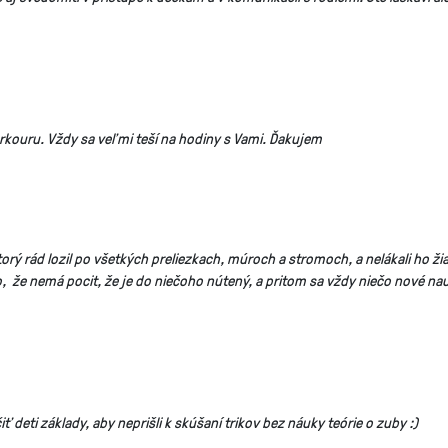
arkouru. Vždy sa veľmi teší na hodiny s Vami. Ďakujem
rý rád lozil po všetkých preliezkach, múroch a stromoch, a nelákali ho žia
 že nemá pocit, že je do niečoho nútený, a pritom sa vždy niečo nové nau
deti základy, aby neprišli k skúšaní trikov bez náuky teórie o zuby :)