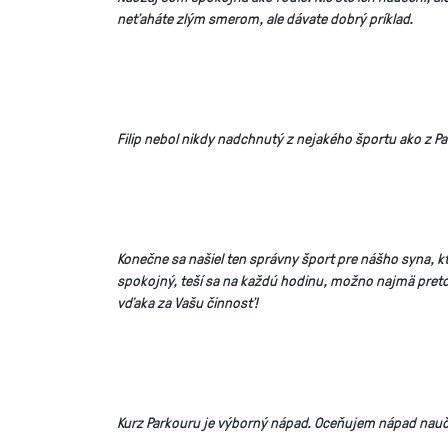
neťaháte zlým smerom, ale dávate dobrý príklad.
Filip nebol nikdy nadchnutý z nejakého športu ako z P
Konečne sa našiel ten správny šport pre nášho syna, kto
spokojný, teší sa na každú hodinu, možno najmä preto,
vďaka za Vašu činnosť!
Kurz Parkouru je výborný nápad. Oceňujem nápad naučiť 