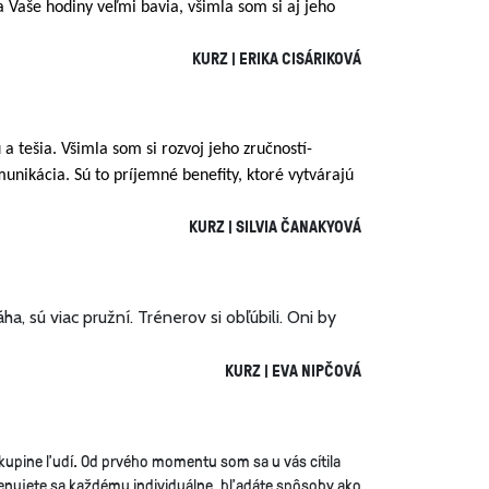
 Vaše hodiny veľmi bavia, všimla som si aj jeho
KURZ | ERIKA CISÁRIKOVÁ
 tešia. Všimla som si rozvoj jeho zručností-
nikácia. Sú to príjemné benefity, ktoré vytvárajú
KURZ | SILVIA ČANAKYOVÁ
a, sú viac pružní. Trénerov si obľúbili. Oni by
KURZ | EVA NIPČOVÁ
skupine ľudí. Od prvého momentu som sa u vás cítila
Venujete sa každému individuálne, hľadáte spôsoby ako