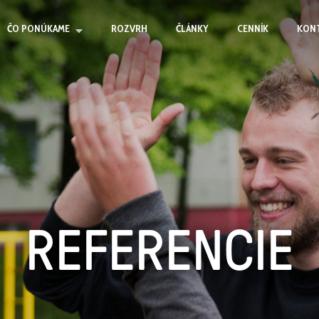
ČO PONÚKAME
ROZVRH
ČLÁNKY
CENNÍK
KON
REFERENCIE