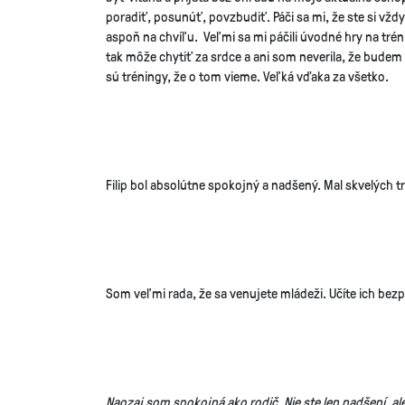
poradiť, posunúť, povzbudiť. Páči sa mi, že ste si vždy 
aspoň na chvíľu. Veľmi sa mi páčili úvodné hry na tréni
tak môže chytiť za srdce a ani som neverila, že budem 
sú tréningy, že o tom vieme. Veľká vďaka za všetko.
Filip bol absolútne spokojný a nadšený. Mal skvelých t
Som veľmi rada, že sa venujete mládeži. Učíte ich be
Naozaj som spokojná ako rodič. Nie ste len nadšení, ale