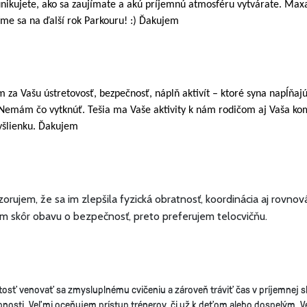
nikujete, ako sa zaujímate a akú príjemnú atmosféru vytvárate. Maxa
šíme sa na ďalší rok Parkouru! :) Ďakujem
a Vašu ústretovosť, bezpečnosť, náplň aktivít – ktoré syna napĺňajú a
emám čo vytknúť. Tešia ma Vaše aktivity k nám rodičom aj Vaša komu
myšlienku. Ďakujem
orujem, že sa im zlepšila fyzická obratnosť, koordinácia aj rovnováh
 mám skôr obavu o bezpečnosť, preto preferujem telocvičňu.
itosť venovať sa zmysluplnému cvičeniu a zároveň tráviť čas v príjemnej 
opnosti. Veľmi oceňujem prístup trénerov, či už k deťom alebo dospelým. 