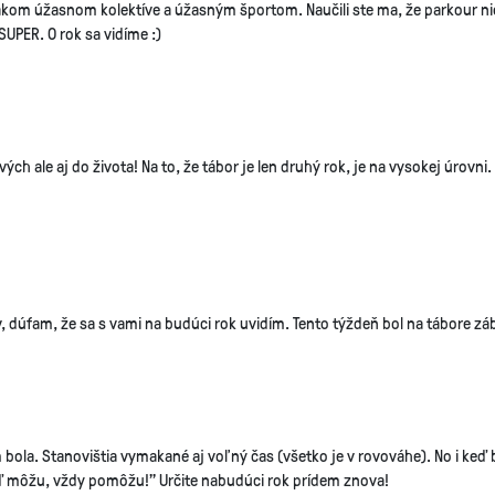
takom úžasnom kolektíve a úžasným športom. Naučili ste ma, že parkour nie 
UPER. O rok sa vidíme :)
ch ale aj do života! Na to, že tábor je len druhý rok, je na vysokej úrovni.
v, dúfam, že sa s vami na budúci rok uvidím. Tento týždeň bol na tábore záb
m bola. Stanovištia vymakané aj voľný čas (všetko je v rovováhe). No i keď
eď môžu, vždy pomôžu!" Určite nabudúci rok prídem znova!