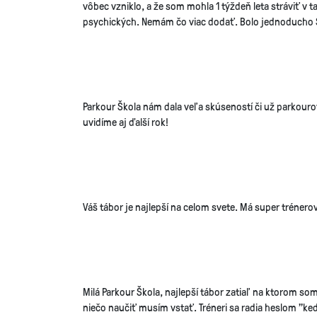
vôbec vzniklo, a že som mohla 1 týždeň leta stráviť v 
psychických. Nemám čo viac dodať. Bolo jednoducho S
Parkour Škola nám dala veľa skúseností či už parkourový
uvidíme aj ďalší rok!
Váš tábor je najlepší na celom svete. Má super trénero
Milá Parkour Škola, najlepší tábor zatiaľ na ktorom so
niečo naučiť musím vstať. Tréneri sa radia heslom "k