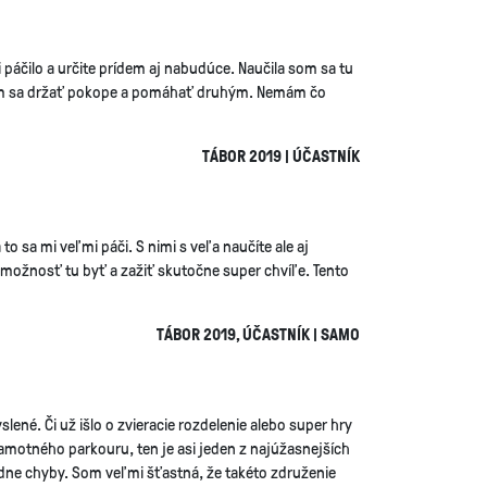
i páčilo a určite prídem aj nabudúce. Naučila som sa tu
a som sa držať pokope a pomáhať druhým. Nemám čo
TÁBOR 2019 | ÚČASTNÍK
to sa mi veľmi páči. S nimi s veľa naučíte ale aj
 možnosť tu byť a zažiť skutočne super chvíľe. Tento
TÁBOR 2019, ÚČASTNÍK | SAMO
lené. Či už išlo o zvieracie rozdelenie alebo super hry
 samotného parkouru, ten je asi jeden z najúžasnejších
iadne chyby. Som veľmi šťastná, že takéto združenie