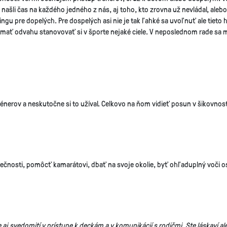
našli čas na každého jedného z nás, aj toho, kto zrovna už nevládal, alebo s
ngu pre dopelých. Pre dospelých asi nie je tak ľahké sa uvoľnuť ale tieto h
mať odvahu stanovovať si v športe nejaké ciele. V neposlednom rade sa mi 
rénerov a neskutočne si to užíval. Celkovo na ňom vidieť posun v šikovnost
zpečnosti, pomôcť kamarátovi, dbať na svoje okolie, byť ohľaduplný voči 
 aj svedomití v prístupe k deckám a v komunikácií s rodičmi. Ste láskaví ale