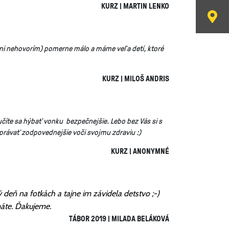
KURZ | MARTIN LENKO
 ani nehovorím) pomerne málo a máme veľa detí, ktoré
KURZ | MILOŠ ANDRIS
aučíte sa hýbať vonku bezpečnejšie. Lebo bez Vás si s
právať zodpovednejšie voči svojmu zdraviu :)
KURZ | ANONYMNÉ
 deň na fotkách a tajne im závidela detstvo ;-)
máte. Ďakujeme.
TÁBOR 2019 | MILADA BELÁKOVÁ