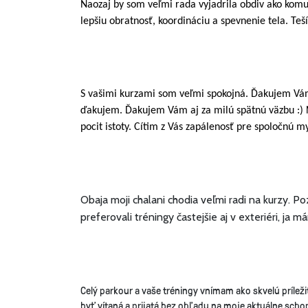
Naozaj by som veľmi rada vyjadrila obdiv ako komu
lepšiu obratnosť, koordináciu a spevnenie tela. Te
S vašimi kurzami som veľmi spokojná. Ďakujem Vám z
ďakujem. Ďakujem Vám aj za milú spätnú väzbu :) N
pocit istoty. Cítim z Vás zapálenosť pre spoločnú 
Obaja moji chalani chodia veľmi radi na kurzy. Poz
preferovali tréningy častejšie aj v exteriéri, ja
Celý parkour a vaše tréningy vnímam ako skvelú prílež
byť vítaná a prijatá bez ohľadu na moje aktuálne sch