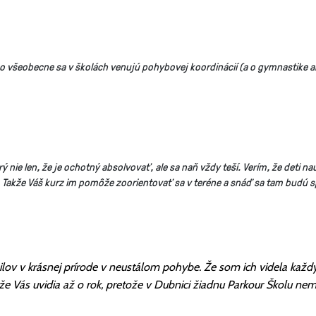
lebo všeobecne sa v školách venujú pohybovej koordinácií (a o gymnastike
 nie len, že je ochotný absolvovať, ale sa naň vždy teší. Verím, že deti n
 Takže Váš kurz im pomôže zoorientovať sa v teréne a snáď sa tam budú s
ilov v krásnej prírode v neustálom pohybe. Že som ich videla každý
, že Vás uvidia až o rok, pretože v Dubnici žiadnu Parkour Školu ne