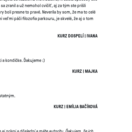
a zranil a už nemohol cvičiť, aj za tým ste prišli
ry boli presne to pravé. Neverila by som, že ma to celé
veľmi páči filozofia parkouru, je skvelé, že aj o tom
KURZ DOSPELÍ | IVANA
i a kondičke. Ďakujeme :)
KURZ | MAJKA
ostatným.
KURZ | EMÍLIA BAČÍKOVÁ
 aj prísni a dôslední a máte autoritu. Ďakujem, že ich